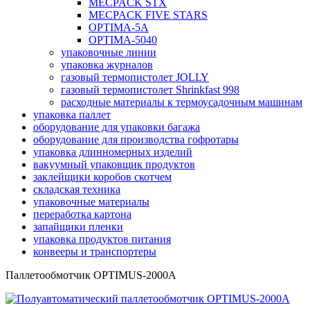
MECPACK STX
MECPACK FIVE STARS
OPTIMA-5A
OPTIMA-5040
упаковочные линии
упаковка журналов
газовый термопистолет JOLLY
газовый термопистолет Shrinkfast 998
расходные материалы к термоусадочным машинам
упаковка паллет
оборудование для упаковки багажа
оборудование для производства гофротары
упаковка длинномерных изделий
вакуумный упаковщик продуктов
заклейщики коробов скотчем
складская техника
упаковочные материалы
переработка картона
запайщики пленки
упаковка продуктов питания
конвееры и транспортеры
Паллетообмотчик OPTIMUS-2000A