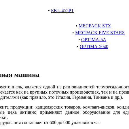
•
EKL-455PT
•
MECPACK STX
•
MECPACK FIVE STARS
•
OPTIMA-5A
•
OPTIMA-5040
очная машина
рмотоннель, является одной из разновидностей термоусадочно
чается как на крупных поточных производствах, так и на предп
елями (как правило, это Италия, Германия, Тайвань и др.).
ента продукции: канцелярских товаров, компакт-дисков, конди
ые цеха активно применяют данное оборудование для ед
енки.
удования составляет от 600 до 900 упаковок в час.