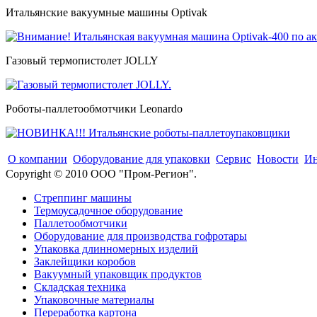
Итальянские вакуумные машины Optivak
Газовый термопистолет JOLLY
Роботы-паллетообмотчики Leonardo
О компании
Оборудование для упаковки
Сервис
Новости
Ин
Copyright © 2010 ООО "Пром-Регион".
Стреппинг машины
Термоусадочное оборудование
Паллетообмотчики
Оборудование для производства гофротары
Упаковка длинномерных изделий
Заклейщики коробов
Вакуумный упаковщик продуктов
Складская техника
Упаковочные материалы
Переработка картона