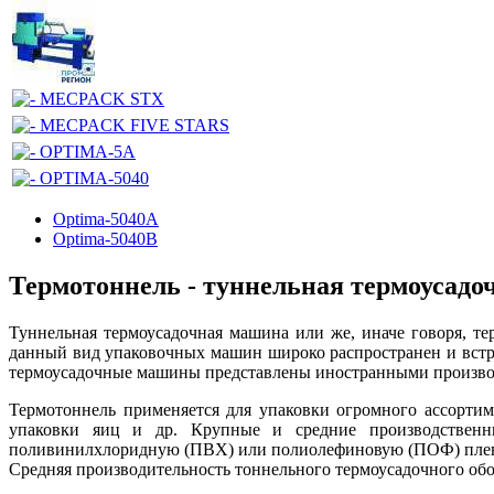
Optima-5040A
Optima-5040B
Термотоннель - туннельная термоусад
Туннельная термоусадочная машина или же, иначе говоря, те
данный вид упаковочных машин широко распространен и встре
термоусадочные машины представлены иностранными производит
Термотоннель применяется для упаковки огромного ассортим
упаковки яиц и др. Крупные и средние производственн
поливинилхлоридную (ПВХ) или полиолефиновую (ПОФ) пл
Средняя производительность тоннельного термоусадочного обор