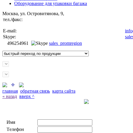
Оборудование для упаковки багажа
Москва, ул. Островитянова, 9,
тел./факс:
E-mail:
inf
Skype:
sal
496254961
sales_promregion
главная
обратная связь
карта сайта
« назад
вверх ^
Заказать звонок с сайта
Имя
Tелефон