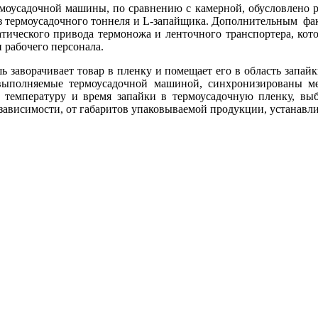
моусадочной машины, по сравнению с камерной, обусловлено ра
з термоусадочного тоннеля и L-запайщика. Дополнительным фак
тического привода термоножа и ленточного транспортера, кот
 рабочего персонала.
ь заворачивает товар в пленку и помещает его в область запай
ыполняемые термоусадочной машиной, синхронизированы ме
т температуру и время запайки в термоусадочную пленку, выб
 зависимости, от габаритов упаковываемой продукции, устанавли