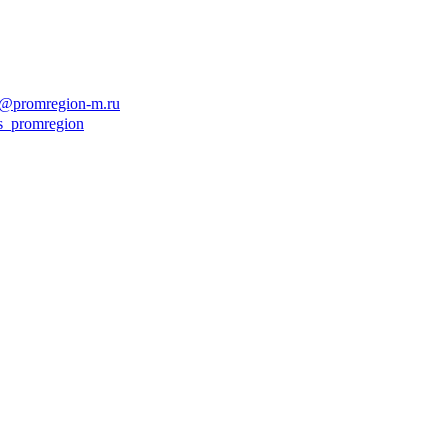
o@promregion-m.ru
es_promregion